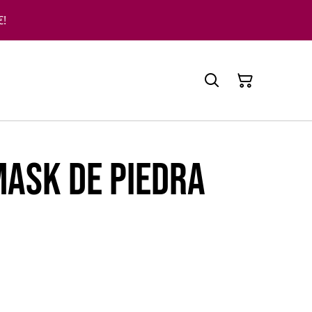
€!
ask de Piedra