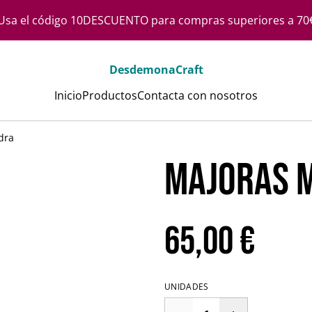
Usa el código 10DESCUENTO para compras superiores a 70
DesdemonaCraft
Inicio
Productos
Contacta con nosotros
dra
Majoras M
65,00 €
UNIDADES